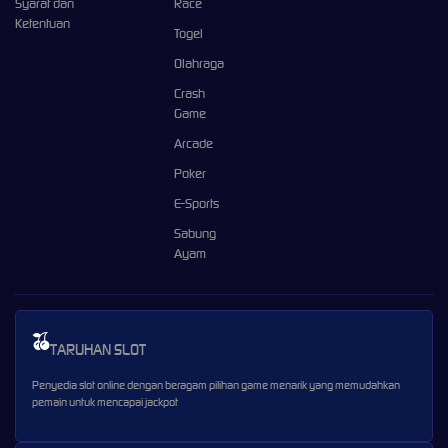
Syarat dan
Race
Ketentuan
Togel
Olahraga
Crash
Game
Arcade
Poker
E-Sports
Sabung
Ayam
TARUHAN SLOT
Penyedia slot online dengan beragam pilihan game menarik yang memudahkan
pemain untuk mencapai jackpot