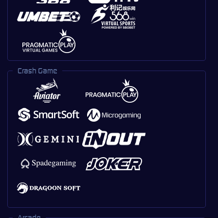
Crash Game
Arcade