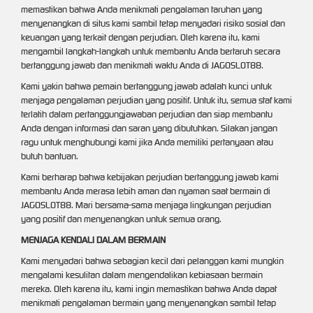
memastikan bahwa Anda menikmati pengalaman taruhan yang
menyenangkan di situs kami sambil tetap menyadari risiko sosial dan
keuangan yang terkait dengan perjudian. Oleh karena itu, kami
mengambil langkah-langkah untuk membantu Anda bertaruh secara
bertanggung jawab dan menikmati waktu Anda di JAGOSLOT88.
Kami yakin bahwa pemain bertanggung jawab adalah kunci untuk
menjaga pengalaman perjudian yang positif. Untuk itu, semua staf kami
terlatih dalam pertanggungjawaban perjudian dan siap membantu
Anda dengan informasi dan saran yang dibutuhkan. Silakan jangan
ragu untuk menghubungi kami jika Anda memiliki pertanyaan atau
butuh bantuan.
Kami berharap bahwa kebijakan perjudian bertanggung jawab kami
membantu Anda merasa lebih aman dan nyaman saat bermain di
JAGOSLOT88. Mari bersama-sama menjaga lingkungan perjudian
yang positif dan menyenangkan untuk semua orang.
MENJAGA KENDALI DALAM BERMAIN
Kami menyadari bahwa sebagian kecil dari pelanggan kami mungkin
mengalami kesulitan dalam mengendalikan kebiasaan bermain
mereka. Oleh karena itu, kami ingin memastikan bahwa Anda dapat
menikmati pengalaman bermain yang menyenangkan sambil tetap