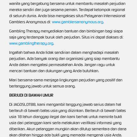
wanita yang bergabung bersama untuk membantu masalah perjudian
mereka sendiri dan juga sesama pemain. Terdapat kelompok regional
di seluruh dunia. Anda bisa mengakses situs Pelayanan Internasional
Gamblers Anonymous di:
www.gamblersanonymous.org
.
Gambling Therapy menyediakan bantuan dan bimbingan bagi siapa
saja yang terdampak buruk oleh perjudian. Situs ini dapat diakses di:
www.gamblingtherapy.org
.
Ingatlah bahwa Anda tidak sendirian dalam menghadapi masalah
perjudian. Ada banyak orang dan organisasi yang siap membantu
Anda dalam mengatasi permasalahan Anda. Jangan ragu untuk
mencari bantuan dan dukungan yang Anda butuhkan.
Mari bersama-sama menjaga lingkungan perjudian yang positif dan
bertanggung jawab untuk semua orang.
BERJUDI DI BAWAH UMUR
Di JAGOSLOT88, kami mengambil tanggung jawab serius dalam hal
bertaruh di bawah batas usia yang diizinkan. Bertaruh di bawah batas
usia 18 tahun dianggap ilegal dan kami berhak untuk meminta bukti
usia dari pelanggan kami serta melakukan verifikasi informasi yang
diberikan. Akun pelanggan mungkin akan ditutup sementara dan dana
akan ditahan hingga ada bukti yang memadai mengenai usia Anda.