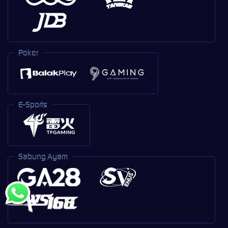
Poker
E-Sports
Sabung Ayam