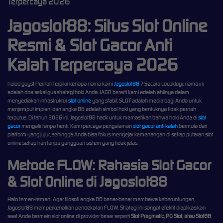
Terpercaya 2026
Jagoslot88: Situs Slot Online
Resmi & Slot Gacor Anti
Kalah Terpercaya 2026
haloo guys! Pernah terpikir kenapa nama kami
Jagoslot88
? Secara cocoklogi, nama ini
adalah doa sekaligus strategi hoki Anda. JAGO berarti kami adalah ahlinya dalam
menyediakan infrastruktur
slot online
yang stabil; SLOT adalah media bagi Anda untuk
menjemput impian; dan angka 88 adalah simbol hoki yang bentuknya tidak pernah
terputus. Di tahun 2026 ini, Jagoslot88 hadir untuk memastikan bahwa hoki Anda di
slot
gacor
mengalir tanpa henti. Kami percaya pengalaman
slot gacor anti kalah
bermula dari
platform yang jujur, sehingga Anda bisa fokus mengejar kemenangan di setiap putaran slot
online setiap hari tanpa gangguan sistem yang tidak jelas.
Metode FLOW: Rahasia Slot Gacor
& Slot Online di Jagoslot88
Halo teman-teman! Agar filosofi angka 88 benar-benar membawa keberuntungan,
Jagoslot88 memperkenalkan pendekatan FLOW. Strategi ini sangat efektif diaplikasikan
saat Anda bermain slot online di provider besar seperti
Slot Pragmatic, PG Slot, atau Slot88
: