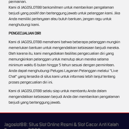
permainan.
Kami di JAGOSLOT88 berkomitmen untuk memberikan pengalaman
berjudi yang positif dan bertanggung jawab untuk pelanggan kami. Jika
Anda memiliki pertanyaan atau butuh bantuan, jangan ragu untuk
menghubungi kami.
PENGECUALIAN DIRI
Kami di JAGOSLOT88 memahami bahwa beberapa pelanggan mungkin
memerlukan bantuan untuk mengendalikan kebiasaan berjudi mereka.
Oleh karena itu, kami menyediakan fasilitas pengecualian diri yang
memungkinkan pelanggan untuk menutup akun mereka selama
minimum waktu 6 bulan hingga 5 tahun sesuai dengan permintaan.
Anda dapat menghubungi Petugas Layanan Pelanggan melalui "Live
Chat" yang tersedia di situs kami untuk informasi lebih lanjut tentang
proses pengecualian diri ini.
Kami di JAGOSLOT88 selalu siap untuk membantu Anda dalam
mengendalikan kebiasaan berjudi Anda dan memberikan pengalaman
berjudi yang bertanggung jawab.
Jagoslot88: Situs Slot Online Resmi & Slot Gacor Anti Kalah