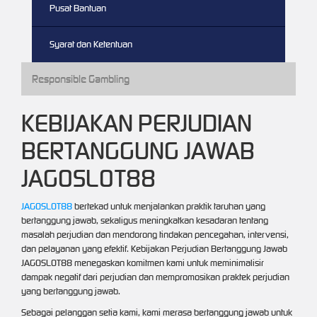
Pusat Bantuan
Syarat dan Ketentuan
Responsible Gambling
KEBIJAKAN PERJUDIAN
BERTANGGUNG JAWAB
JAGOSLOT88
JAGOSLOT88
bertekad untuk menjalankan praktik taruhan yang
bertanggung jawab, sekaligus meningkatkan kesadaran tentang
masalah perjudian dan mendorong tindakan pencegahan, intervensi,
dan pelayanan yang efektif. Kebijakan Perjudian Bertanggung Jawab
JAGOSLOT88 menegaskan komitmen kami untuk meminimalisir
dampak negatif dari perjudian dan mempromosikan praktek perjudian
yang bertanggung jawab.
Sebagai pelanggan setia kami, kami merasa bertanggung jawab untuk