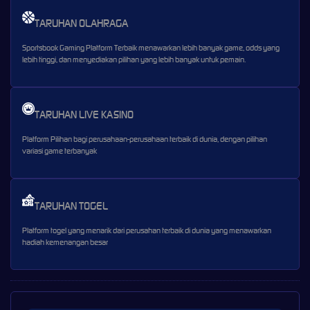
TARUHAN OLAHRAGA
Sportsbook Gaming Platform Terbaik menawarkan lebih banyak game, odds yang
lebih tinggi, dan menyediakan pilihan yang lebih banyak untuk pemain.
TARUHAN LIVE KASINO
Platform Pilihan bagi perusahaan-perusahaan terbaik di dunia, dengan pilihan
variasi game terbanyak
TARUHAN TOGEL
Platform togel yang menarik dari perusahan terbaik di dunia yang menawarkan
hadiah kemenangan besar