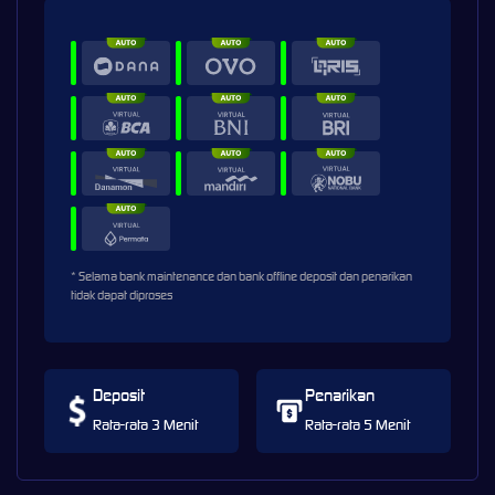
* Selama bank maintenance dan bank offline deposit dan penarikan
tidak dapat diproses
Deposit
Penarikan
Rata-rata 3 Menit
Rata-rata 5 Menit