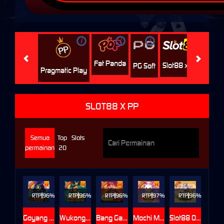
i
i
i
i
i
Facha
Fat Panda
Slot88 x PP
PG Soft
Pragmatic Play
SLOT88 X PP
Semua
Top
Slots
permainan
20
RTP
RTP
RTP
RTP
97%
RTP
Goyang Gaib
Wukong - Black Scatter
Bang Gacor 1000
Mochi Mania 1000
Slot88 Olympus