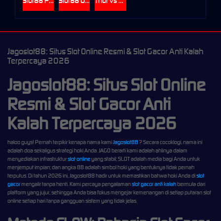
Slot88 Princess
Slot88 Gems
Thor vs Hercules
Jagoslot88: Situs Slot Online Resmi & Slot Gacor Anti Kalah
Terpercaya 2026
Jagoslot88: Situs Slot Online
Resmi & Slot Gacor Anti
Kalah Terpercaya 2026
haloo guys! Pernah terpikir kenapa nama kami
Jagoslot88
? Secara cocoklogi, nama ini
adalah doa sekaligus strategi hoki Anda. JAGO berarti kami adalah ahlinya dalam
menyediakan infrastruktur
slot online
yang stabil; SLOT adalah media bagi Anda untuk
menjemput impian; dan angka 88 adalah simbol hoki yang bentuknya tidak pernah
terputus. Di tahun 2026 ini, Jagoslot88 hadir untuk memastikan bahwa hoki Anda di
slot
gacor
mengalir tanpa henti. Kami percaya pengalaman
slot gacor anti kalah
bermula dari
platform yang jujur, sehingga Anda bisa fokus mengejar kemenangan di setiap putaran slot
online setiap hari tanpa gangguan sistem yang tidak jelas.