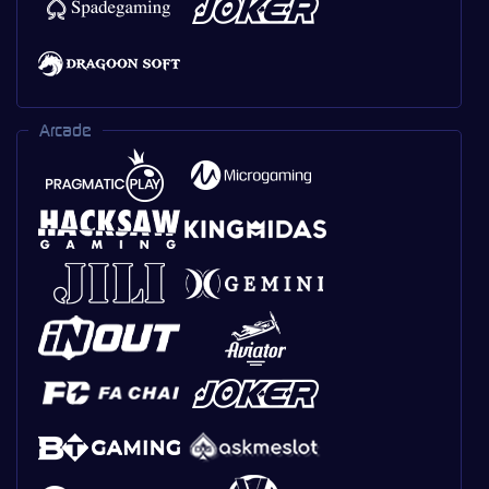
Arcade