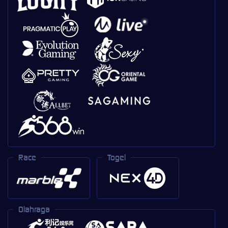
Race
Togel
Olahraga