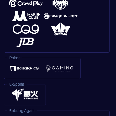
Poker
E-Sports
Sabung Ayam