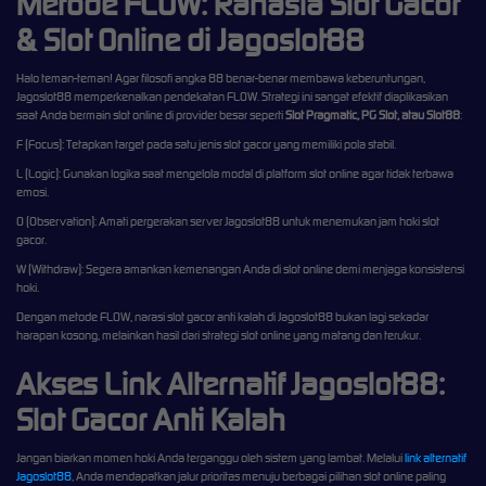
Metode FLOW: Rahasia Slot Gacor
& Slot Online di Jagoslot88
Halo teman-teman! Agar filosofi angka 88 benar-benar membawa keberuntungan,
Jagoslot88 memperkenalkan pendekatan FLOW. Strategi ini sangat efektif diaplikasikan
saat Anda bermain slot online di provider besar seperti
Slot Pragmatic, PG Slot, atau Slot88
:
F (Focus): Tetapkan target pada satu jenis slot gacor yang memiliki pola stabil.
L (Logic): Gunakan logika saat mengelola modal di platform slot online agar tidak terbawa
emosi.
O (Observation): Amati pergerakan server Jagoslot88 untuk menemukan jam hoki slot
gacor.
W (Withdraw): Segera amankan kemenangan Anda di slot online demi menjaga konsistensi
hoki.
Dengan metode FLOW, narasi slot gacor anti kalah di Jagoslot88 bukan lagi sekadar
harapan kosong, melainkan hasil dari strategi slot online yang matang dan terukur.
Akses Link Alternatif Jagoslot88:
Slot Gacor Anti Kalah
Jangan biarkan momen hoki Anda terganggu oleh sistem yang lambat. Melalui
link alternatif
Jagoslot88
, Anda mendapatkan jalur prioritas menuju berbagai pilihan slot online paling