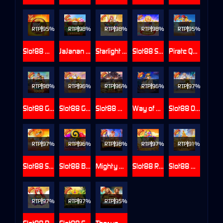
RTP
95%
RTP
98%
RTP
98%
RTP
98%
RTP
95%
Slot88 Mahjong Wins 2
JaJanan Pasar
Starlight Princess 1000
Slot88 Sweet Bonanza Super Scatter
Pirate Quest 1000
RTP
RTP
RTP
96%
RTP
96%
RTP
97%
Slot88 Gates of Gatot Kaca 1000
Slot88 Gates of Olympus Super Scatter
Slot88 Mahjong Wins 3 Black Scatter
Way of Ninja
Slot88 Olympus 1000
RTP
RTP
RTP
RTP
RTP
Slot88 Sweet Bonanza 1000
Slot88 Bonanza
Mighty Hercules
Slot88 Rush
Slot88 Wisdom of Athena 1000
RTP
RTP
97%
RTP
95%